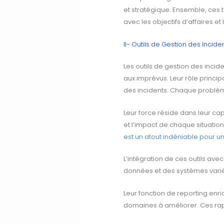
et stratégique. Ensemble, ces 
avec les objectifs d’affaires et 
II- Outils de Gestion des Incide
Les outils de gestion des incid
aux imprévus. Leur rôle princip
des incidents. Chaque problème
Leur force réside dans leur capa
et l’impact de chaque situation
est un atout indéniable pour u
L’intégration de ces outils ave
données et des systèmes variés
Leur fonction de reporting enr
domaines à améliorer. Ces rapp