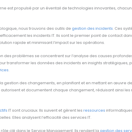
 est propulsé par un éventail de technologies innovantes, chacune 
logique, nous trouvons des outils de
gestion des incidents
. Ces sys
efficacement les incidents IT. Ils sont le premier point de contact dan
olution rapide et minimisant l’impact sur les opérations.
stion des problèmes se concentrent sur l’analyse des causes profondes
 pour transformer les données des incidents en insights stratégiques, 
vices
.
ent la gestion des changements, en planifiant et en mettant en œuvre 
nt, autorisent et documentent chaque changement, réduisant ainsi les 
tifs
IT sont cruciaux. Ils suivent et gèrent les
ressources
informatiques
les. Elles analysent l’efficacité des services IT.
 rôle clé dans le Service Management. Ils rendent la
gestion des serv