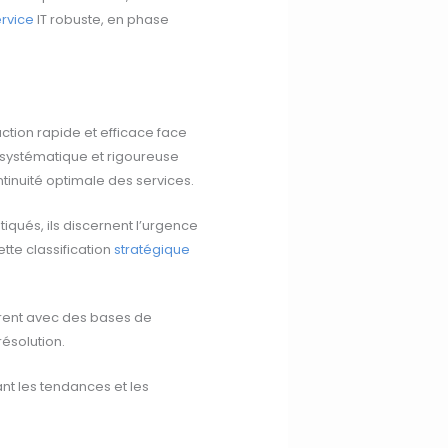
ervice
IT robuste, en phase
action rapide et efficace face
systématique et rigoureuse
tinuité optimale des services.
tiqués, ils discernent l’urgence
tte classification
stratégique
aborent avec des bases de
ésolution.
nt les tendances et les