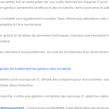
urrentes est un autre pilier de ces outils, libérant les équipes IT pou
 gestion cohérente et efficace des incidents, renforçant ainsi la satis
a mobilité sont également cruciales. Elles offrent aux utilisateurs de
 adaptés à l’ère numérique.
nts, grâce à l’analyse de données historiques, marque une révolution,
active.
es réacteurs aux problèmes ; ils sont les architectes d’un environneme
ogiciels de traitement de gestion des incidents
cidents sont cruciaux en IT, offrant des solutions pour documenter, suiv
lisés dans l’industrie :
marché, il offre une gestion complète des services IT, allant au-delà
ce Management
: Connu pour sa flexibilité, il est idéal dans les envir