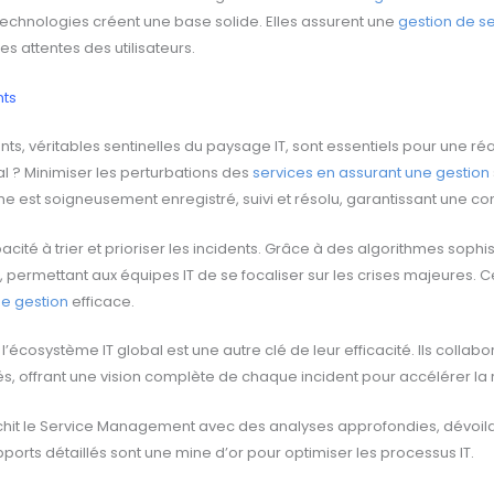
technologies créent une base solide. Elles assurent une
gestion de s
les attentes des utilisateurs.
nts
ents, véritables sentinelles du paysage IT, sont essentiels pour une ré
al ? Minimiser les perturbations des
services en assurant une gestion
 est soigneusement enregistré, suivi et résolu, garantissant une con
cité à trier et prioriser les incidents. Grâce à des algorithmes sophis
, permettant aux équipes IT de se focaliser sur les crises majeures. Ce
ne gestion
efficace.
c l’écosystème IT global est une autre clé de leur efficacité. Ils coll
, offrant une vision complète de chaque incident pour accélérer la r
ichit le Service Management avec des analyses approfondies, dévoila
orts détaillés sont une mine d’or pour optimiser les processus IT.