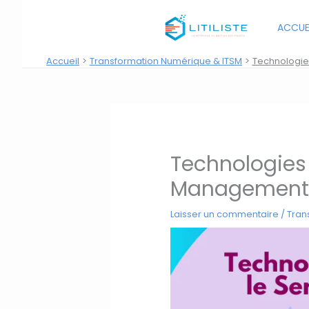
Aller
au
ACCUE
contenu
Accueil
Transformation Numérique & ITSM
Technologies
Technologies e
Management
Laisser un commentaire
/
Tran