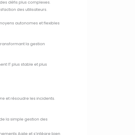
r des défis plus complexes.
faction des utilisateurs.
s moyens autonomes et flexibles
 transformant la gestion
nt IT plus stable et plus
re et résoudre les incidents.
 de la simple gestion des
onnements Agile et s’intègre bien