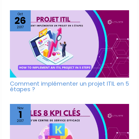
Oct
26
2017
Comment implémenter un projet ITIL en 5
étapes ?
Nov
1
2017