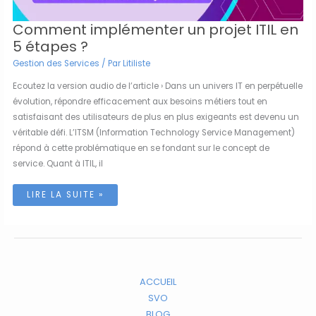
Comment implémenter un projet ITIL en
5 étapes ?
Gestion des Services
/ Par
Litiliste
Ecoutez la version audio de l’article › Dans un univers IT en perpétuelle
évolution, répondre efficacement aux besoins métiers tout en
satisfaisant des utilisateurs de plus en plus exigeants est devenu un
véritable défi. L’ITSM (Information Technology Service Management)
répond à cette problématique en se fondant sur le concept de
service. Quant à ITIL, il
COMMENT
LIRE LA SUITE »
IMPLÉMENTER
UN
PROJET
ITIL
EN
5
ÉTAPES
?
ACCUEIL
SVO
BLOG