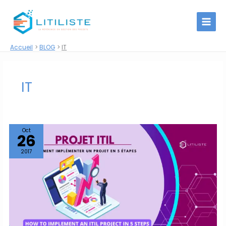
Aller
au
contenu
Accueil
BLOG
IT
IT
Oct
26
2017