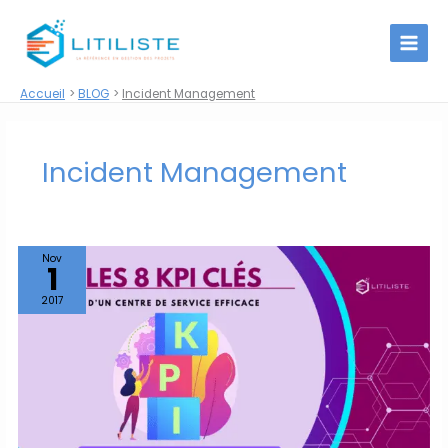
Aller
au
contenu
Accueil
BLOG
Incident Management
Incident Management
Nov
1
2017