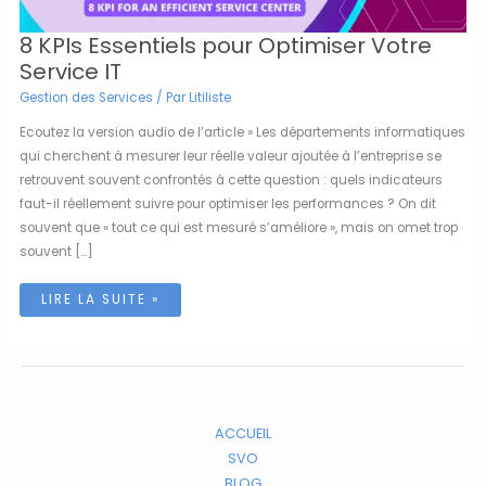
8 KPIs Essentiels pour Optimiser Votre
Service IT
Gestion des Services
/ Par
Litiliste
Ecoutez la version audio de l’article » Les départements informatiques
qui cherchent à mesurer leur réelle valeur ajoutée à l’entreprise se
retrouvent souvent confrontés à cette question : quels indicateurs
faut-il réellement suivre pour optimiser les performances ? On dit
souvent que « tout ce qui est mesuré s’améliore », mais on omet trop
souvent […]
8
LIRE LA SUITE »
KPIS
ESSENTIELS
POUR
OPTIMISER
VOTRE
SERVICE
IT
ACCUEIL
SVO
BLOG