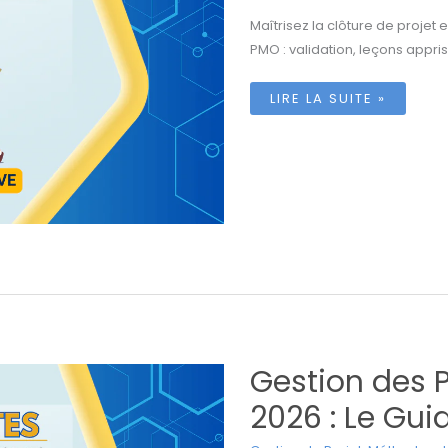
Maîtrisez la clôture de projet
PMO : validation, leçons appris
CLÔTURE
LIRE LA SUITE »
DE
PROJET
EN
2026
:
GUIDE
COMPLET
DU
PMO
AUGMENTÉ
PAR
L’IA
Gestion des P
2026 : Le Gu