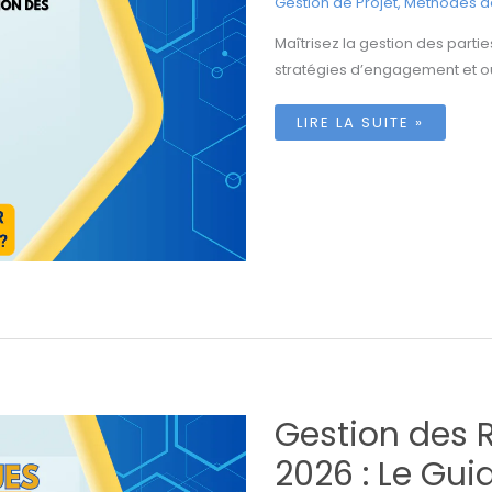
Gestion de Projet
,
Méthodes de
Maîtrisez la gestion des partie
stratégies d’engagement et out
GESTION
LIRE LA SUITE »
DES
PARTIES
PRENANTES
EN
2026
:
LE
GUIDE
COMPLET
DU
PMO
Gestion des R
2026 : Le Gu