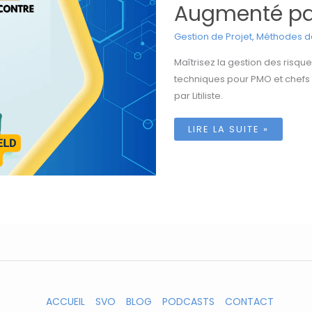
Augmenté par
Gestion de Projet
,
Méthodes de
Maîtrisez la gestion des risques
techniques pour PMO et chefs d
par Litiliste.
GESTION
LIRE LA SUITE »
DES
RISQUES
DE
PROJET
EN
2026
:
LE
GUIDE
COMPLET
DU
PMO
AUGMENTÉ
PAR
L’IA
ACCUEIL
SVO
BLOG
PODCASTS
CONTACT