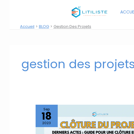
Aller
au
ACCUE
contenu
Accueil
BLOG
Gestion Des Projets
gestion des projet
Sep
18
2023