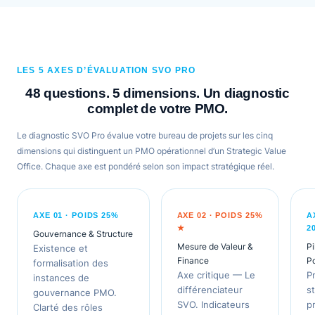
LES 5 AXES D’ÉVALUATION SVO PRO
48 questions. 5 dimensions. Un diagnostic
complet de votre PMO.
Le diagnostic SVO Pro évalue votre bureau de projets sur les cinq
dimensions qui distinguent un PMO opérationnel d’un Strategic Value
Office. Chaque axe est pondéré selon son impact stratégique réel.
AXE 01 · POIDS 25%
AXE 02 · POIDS 25%
A
★
2
Gouvernance & Structure
Mesure de Valeur &
Pi
Existence et
Finance
Po
formalisation des
Axe critique — Le
Pr
instances de
différenciateur
s
gouvernance PMO.
SVO. Indicateurs
p
Clarté des rôles