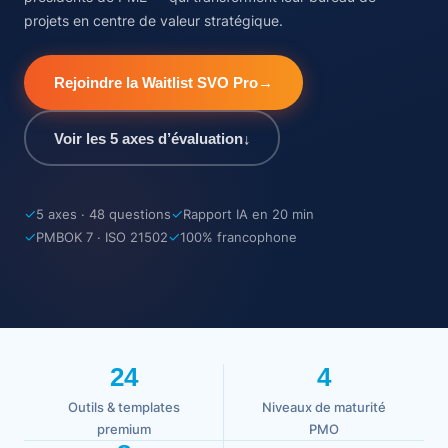
projets en centre de valeur stratégique.
Rejoindre la Waitlist SVO Pro
→
Voir les 5 axes d’évaluation
↓
✓
✓
5 axes · 48 questions
Rapport IA en 20 min
✓
✓
PMBOK 7 · ISO 21502
100% francophone
24
4
Outils & templates
Niveaux de maturité
premium
PMO