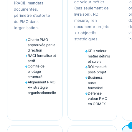
de valeur métier
l
(RACI), mandats
(pas seulement de
o
documentés,
livraison), ROI
p
périmètre d’autorité
mesuré, lien
d’
du PMO dans
documenté projets
d
l’organisation.
↔ objectifs
vi
stratégiques.
i
Charte PMO
approuvée par la
direction
KPIs valeur
RACI formalisé et
métier définis
actif
et suivis
Comité de
ROI mesuré
pilotage
post-projet
structuré
Business
Alignement PMO
case
↔ stratégie
formalisé
organisationnelle
Défense
valeur PMO
en COMEX