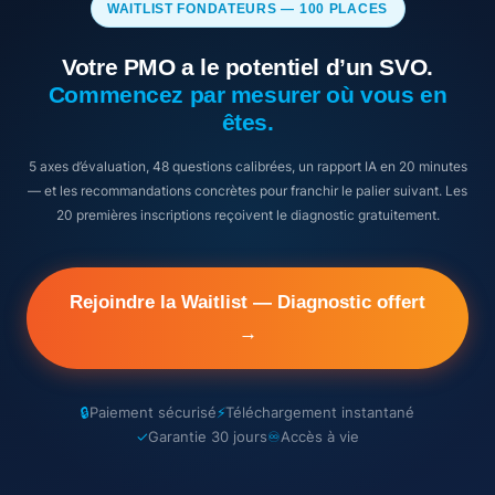
WAITLIST FONDATEURS — 100 PLACES
Votre PMO a le potentiel d’un SVO.
Commencez par mesurer où vous en
êtes.
5 axes d’évaluation, 48 questions calibrées, un rapport IA en 20 minutes
— et les recommandations concrètes pour franchir le palier suivant. Les
20 premières inscriptions reçoivent le diagnostic gratuitement.
Rejoindre la Waitlist — Diagnostic offert
→
🔒
Paiement sécurisé
⚡
Téléchargement instantané
✓
Garantie 30 jours
♾️
Accès à vie