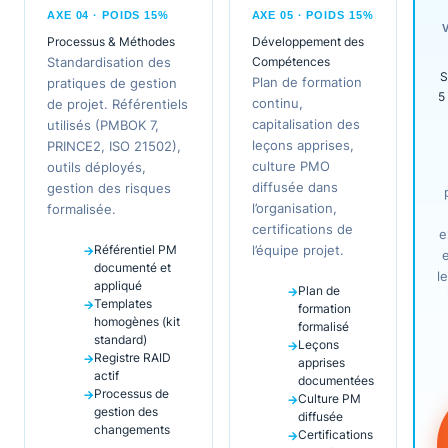
AXE 04 · POIDS 15%
AXE 05 · POIDS 15%
Processus & Méthodes
Développement des
Standardisation des
Compétences
S
Plan de formation
pratiques de gestion
5
continu,
de projet. Référentiels
capitalisation des
utilisés (PMBOK 7,
leçons apprises,
PRINCE2, ISO 21502),
culture PMO
outils déployés,
diffusée dans
gestion des risques
l’organisation,
formalisée.
certifications de
e
Référentiel PM
l’équipe projet.
documenté et
l
appliqué
Plan de
Templates
formation
homogènes (kit
formalisé
standard)
Leçons
Registre RAID
apprises
actif
documentées
Processus de
Culture PM
gestion des
diffusée
changements
Certifications