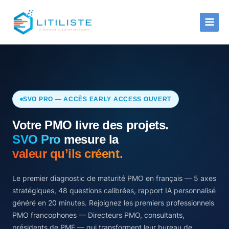
Aller
au
contenu
SVO PRO — ACCÈS EARLY ACCESS OUVERT
Votre PMO livre des projets.
SVO Pro
mesure la
valeur qu’ils créent.
Le premier diagnostic de maturité PMO en français — 5 axes
stratégiques, 48 questions calibrées, rapport IA personnalisé
généré en 20 minutes. Rejoignez les premiers professionnels
PMO francophones — Directeurs PMO, consultants,
présidents de PME — qui transforment leur bureau de