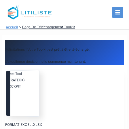
Aller
au
contenu
Accueil
Page De Téléchargement Toolkit
✓
Félicitations ! Votre Toolkit est prêt à être téléchargé.
L’excellence décisionnelle commence maintenant.
Excel Tool
STRATEGIC
COCKPIT
FORMAT EXCEL .XLSX