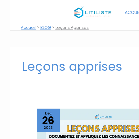
Aller
au
ACCUE
contenu
Accueil
BLOG
Leçons Apprises
Leçons apprises
Déc
26
2023