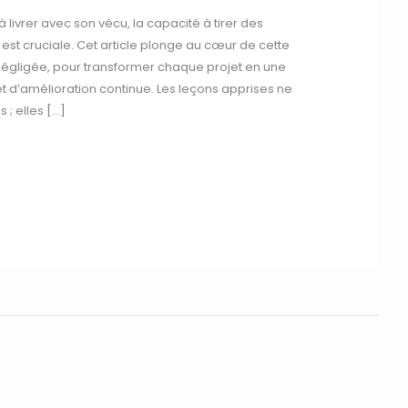
à livrer avec son vécu, la capacité à tirer des
st cruciale. Cet article plonge au cœur de cette
 négligée, pour transformer chaque projet en une
t d’amélioration continue. Les leçons apprises ne
; elles […]