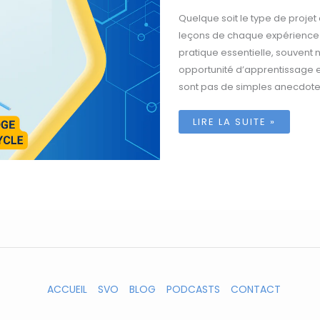
Quelque soit le type de projet 
leçons de chaque expérience e
pratique essentielle, souvent
opportunité d’apprentissage e
sont pas de simples anecdotes 
MAÎTRISER
LIRE LA SUITE »
LE
CYCLE
DE
PROJET
:
CAPITALISER
SUR
LES
LEÇONS
APPRISES
ACCUEIL
SVO
BLOG
PODCASTS
CONTACT