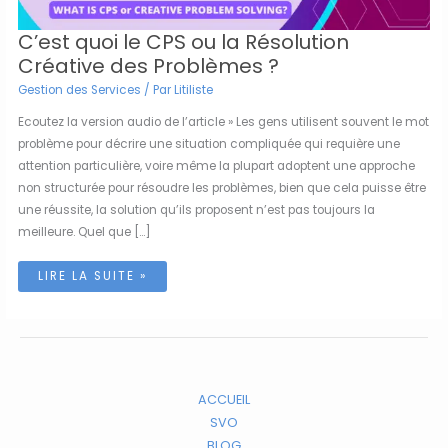
C’est quoi le CPS ou la Résolution
Créative des Problèmes ?
Gestion des Services
/ Par
Litiliste
Ecoutez la version audio de l’article » Les gens utilisent souvent le mot
problème pour décrire une situation compliquée qui requière une
attention particulière, voire même la plupart adoptent une approche
non structurée pour résoudre les problèmes, bien que cela puisse être
une réussite, la solution qu’ils proposent n’est pas toujours la
meilleure. Quel que […]
C’EST
LIRE LA SUITE »
QUOI
LE
CPS
OU
LA
RÉSOLUTION
CRÉATIVE
DES
PROBLÈMES
?
ACCUEIL
SVO
BLOG