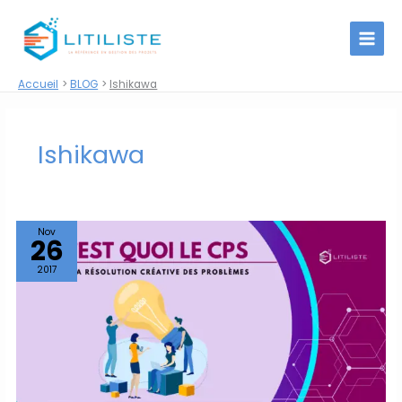
Aller
au
contenu
Accueil
BLOG
Ishikawa
Ishikawa
Nov
26
2017